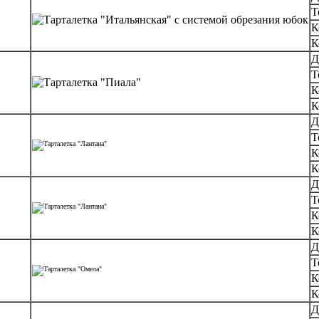
Т
К
К
Д
Т
К
К
Д
Т
К
К
Д
Т
К
К
Д
Т
К
К
Д