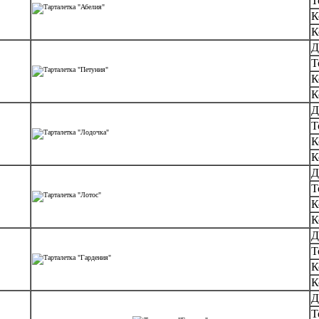
Т
К
К
Д
Т
К
К
Д
Т
К
К
Д
Т
К
К
Д
Т
К
К
Д
Т