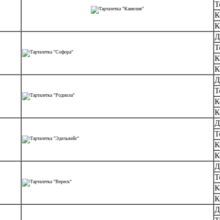
Т
К
К
Д
Т
К
К
Д
Т
К
К
Д
Т
К
К
Д
Т
К
К
Д