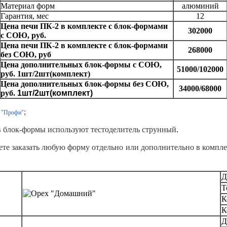
Материал форм
алюминий
Гарантия, мес
12
Цена печи ПК-2 в комплекте с блок-формами
302000
с СОЮ, руб.
Цена печи ПК-2 в комплекте с блок-формами
268000
без СОЮ, руб
Цена дополнительных блок-формы с СОЮ,
51000/102000
руб. 1шт/2шт(комплект)
Цена дополнительных блок-формы без СОЮ,
34000/68000
руб.
1шт/2шт(комплект)
;
"Профи"
 в блок-формы используют тестоделитель струнный
.
те заказать любую форму отдельно или дополнительно в компл
Д
Т
К
К
Д