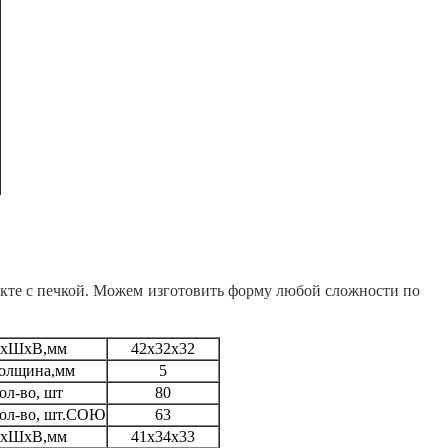
екте с печкой. Можем изготовить форму любой сложности по
хШхВ,мм
42х32х32
олщина,мм
5
ол-во, шт
80
ол-во, шт.СОЮ
63
хШхВ,мм
41х34х33