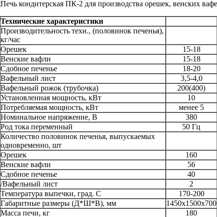
Технические характеристики
Производительность техн., (половинок печенья),
кг/час
Орешек
15-18
Венские вафли
15-18
Сдобное печенье
18-20
Вафельный лист
3,5-4,0
Вафельный рожок (трубочка)
200(400)
Установленная мощность, кВт
10
Потребляемая мощность, кВт
менее 5
Номинальное напряжение, В
380
Род тока переменный
50 Гц
Количество половинок печенья, выпускаемых
одновременно, шт
Орешек
160
Венские вафли
56
Сдобное печенье
40
/Вафельный лист
2
Температура выпечки, град. С
170-200
Габаритные размеры (Д*Ш*В), мм
1450х1500х700
Масса печи, кг
180