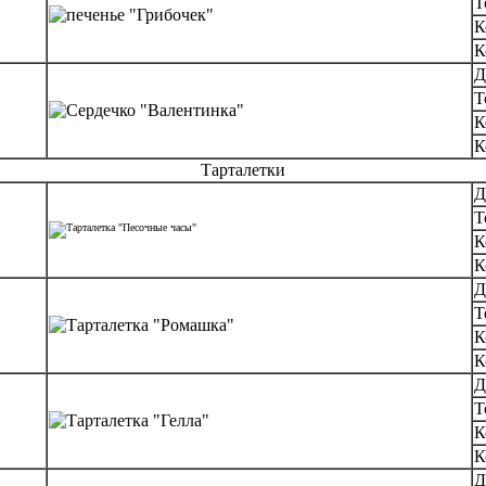
Т
К
К
Д
Т
К
К
Тарталетки
Д
Т
К
К
Д
Т
К
К
Д
Т
К
К
Д