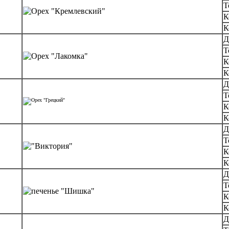
Т
К
К
Д
Т
К
К
Д
Т
К
К
Д
Т
К
К
Д
Т
К
К
Д