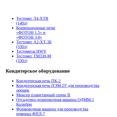
Тестомес Л4-ХТВ
(140л)
Конвекционные печи
«ФОТОН 1.5» и
«ФОТОН 3.0»
Тестомес А2-ХТ-3Б
(330л)
Тестомесы HWY
Тестомес ТМ330-М
(330л)
Кондитерское оборудование
Кондитерская печь ПК-2
Кондитерская печь ПЭМ 2У для производства
орешек
Миксер планетарный серии B
Отсадочно-дозировочная машина ОДММ-1
Колибри
Формовочная машина для производства
пряника ФПЛ-7